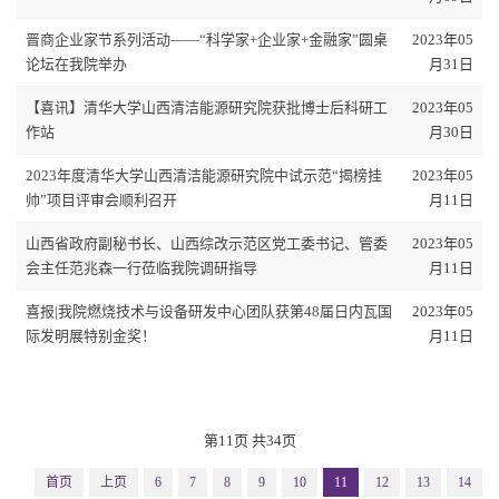
晋商企业家节系列活动——“科学家+企业家+金融家”圆桌
2023年05
论坛在我院举办
月31日
【喜讯】清华大学山西清洁能源研究院获批博士后科研工
2023年05
作站
月30日
2023年度清华大学山西清洁能源研究院中试示范“揭榜挂
2023年05
帅”项目评审会顺利召开
月11日
山西省政府副秘书长、山西综改示范区党工委书记、管委
2023年05
会主任范兆森一行莅临我院调研指导
月11日
喜报|我院燃烧技术与设备研发中心团队获第48届日内瓦国
2023年05
际发明展特别金奖！
月11日
第11页 共34页
首页
上页
6
7
8
9
10
11
12
13
14