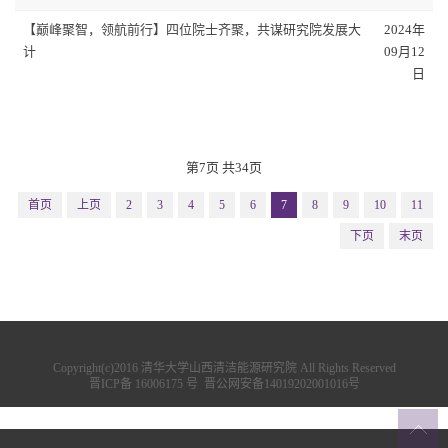
【巅峰聚智，领航前行】四位院士齐聚，共谋研究院发展大
2024年
计
09月12
日
第7页 共34页
首页
上页
2
3
4
5
6
7
8
9
10
11
下页
末页
Copyright(c)2016 清华大学山西清洁能源研究院 All Rights Reserved
晋ICP备 16006175 号
晋公网安备14019202001016号