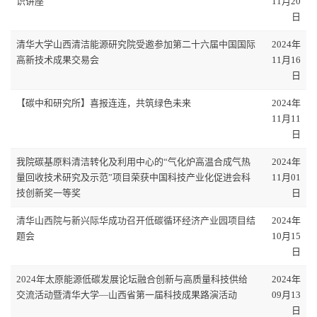
识讲座
11月20
日
清华大学山西清洁能源研究院受邀参加第二十六届中国国际
2024年
高新技术成果交易会
11月16
日
【碳中和研究所】喜报连连，共筑绿色未来
2024年
11月11
日
我院碳基原料清洁转化及利用中心的“气化炉高温合成气热
2024年
量回收技术研究及示范”项目荣获中国科技产业化促进会科
11月01
技创新奖一等奖
日
清华山西院与新兴际华成功召开低碳循环经济产业园项目结
2024年
题会
10月15
日
2024年太原能源低碳发展论坛融合创新与高质量科技供给
2024年
交流活动暨清华大学—山西省第一届科技成果路演活动
09月13
日