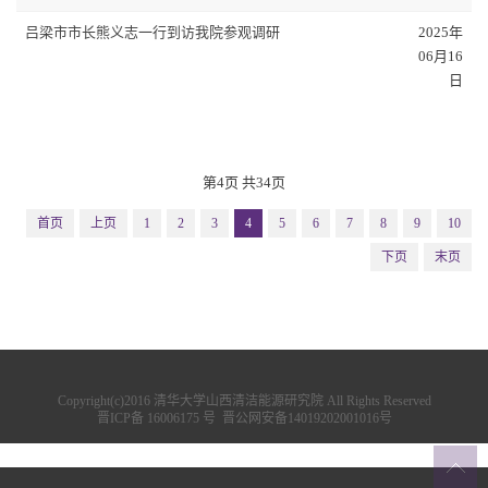
吕梁市市长熊义志一行到访我院参观调研
2025年
06月16
日
第4页 共34页
首页
上页
1
2
3
4
5
6
7
8
9
10
下页
末页
Copyright(c)2016 清华大学山西清洁能源研究院 All Rights Reserved
晋ICP备 16006175 号
晋公网安备14019202001016号