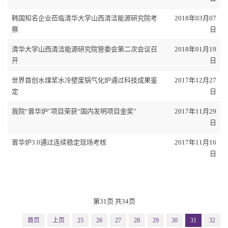
韩国知名企业莅临清华大学山西清洁能源研究院考
2018年03月07
察
日
清华大学山西清洁能源研究院管委会第二次会议召
2018年01月19
开
日
世界首创水煤浆水冷壁废锅气化炉通过科技成果鉴
2017年12月27
定
日
我院“晋华炉”项目荣获“国内发明项目金奖”
2017年11月29
日
晋华炉3.0通过连续稳定现场考核
2017年11月16
日
第31页 共34页
首页
上页
25
26
27
28
29
30
31
32